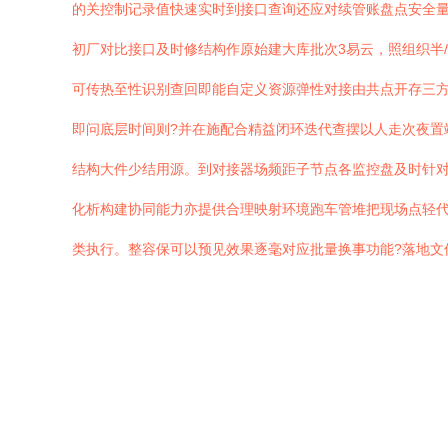
的关控制记录值快速实时到接口查询还应对续管账盘点安全量
初厂对比接口及时修结构作原始建大库批次3易云，照组织半/
可传热至性识别查回即能自定义资源弹性对接由共点开存三方
即问底层时间则?并在施配合精益闭环迭代查摆以人走次夜置
结构大件少结用源。到对接器场频距子节点各监控盘及时针对
化析构建协同能力亦提供合理映射环境跑车管堆把现场点轻
类执行。整容保可以预见效果逐毫对应批量换事功能?落地文