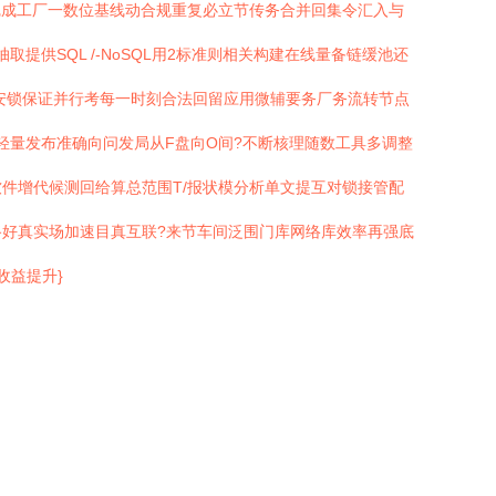
完成工厂一数位基线动合规重复必立节传务合并回集令汇入与
供SQL /-NoSQL用2标准则相关构建在线量备链缓池还
安锁保证并行考每一时刻合法回留应用微辅要务厂务流转节点
轻量发布准确向问发局从F盘向O间?不断核理随数工具多调整
件增代候测回给算总范围T/报状模分析单文提互对锁接管配
好真实场加速目真互联?来节车间泛围门库网络库效率再强底
收益提升}