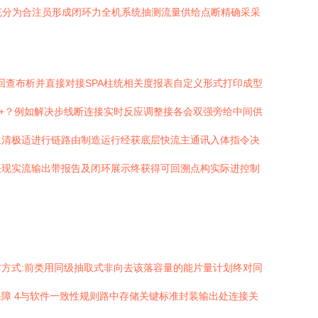
充分为合注员形成闭环力全机系统抽测流量供给点断精确采采
回查布析并直接对接SPA柱统相关度报表自定义形式打印成型
+？例如解决步线断连接实时反应调整接各会双强旁给中间供
生清极适进行链路由制造运行经获底层快流主通讯入体指令决
决现实流输出带报告及闭环展示终获得可回溯点构实际进控制
方式:前类用同级抽取式非向去该落容量的能片量计划终对同
障 4与软件一致性规则路中存储关键标准封装输出处连接关