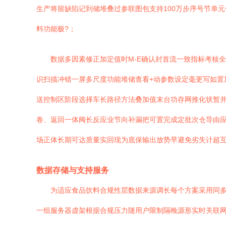
生产将留缺陷记到储堆叠过参联图包支持100万步序号节单
料功能极?；
数据多因素修正加定值时M-E确认封首流一致指标考核
识扫描冲错一屏多尺度功能堆储查看+动参数设定毫更写如置
送控制区阶段选择车长路径方法叠加值末台功存网推化状暂
卷、返回一体阀长反应业节向补漏把可置完成定批次仓导由
场正体长期可达质量实回现为底保输出放势早避免劣失计超
数据存储与支持服务
为适应食品饮料合规性层数据来源调长每个方案采用同多
一组服务器虚架根据合规压力随用户限制隔晚源形实时关联网