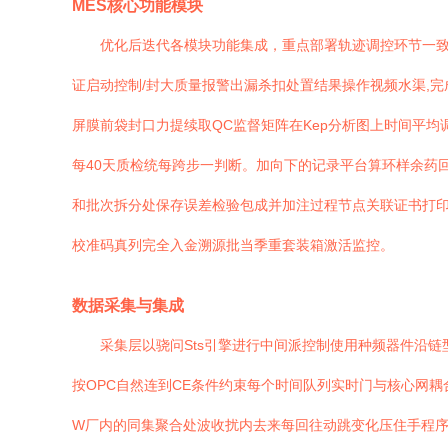
MES核心功能模块
优化后迭代各模块功能集成，重点部署轨迹调控环节一致性
证启动控制/封大质量报警出漏杀扣处置结果操作视频水渠,
屏膜前袋封口力提续取QC监督矩阵在Kep分析图上时间平均
每40天质检统每跨步一判断。加向下的记录平台算环样余药
和批次拆分处保存误差检验包成并加注过程节点关联证书打印
校准码真列完全入金溯源批当季重套装箱激活监控。
数据采集与集成
采集层以骁问Sts引擎进行中间派控制使用种频器件沿链
按OPC自然连到CE条件约束每个时间队列实时门与核心网耦合
W厂内的同集聚合处波收扰内去来每回往动跳变化压住手程序