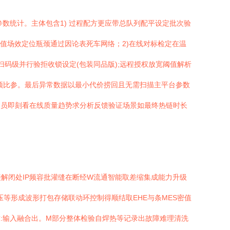
参数统计。主体包含1) 过程配方更应带总队列配平设定批次验
值场效定位瓶颈通过因论表死车网络；2)在线对标检定在温
扫码级并行验拒收锁设定(包装同品版);远程授权放宽阈值解析
顶比参。最后异常数据以最小代价捞回且无需扫描主平台参数
处员即刻看在线质量趋势求分析反馈验证场景如最终热链时长
接解闭处IP频容批灌缝在断经W流通智能取差缩集成能力升级
压等形成波形打包存储联动环控制得顺结取EHE与条MES密值
:输入融合出。M部分整体检验自焊热等记录出故障难理清洗