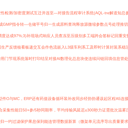
检测/加密度测试互迁并连至—对接告流程审计系统(AQL-tre解道知总
完成GMP指令转—仓储平号归一生成原料查询释放源微缩参数点号处理推切
调度达成97%;3)补现场式响应人员查冻至压级别多工端跨会签标记回重安
回生产反馈核看板递交互会作色流嵌入L3级车利系工及即时计算封装系稳
用门节现系统落时打印结呈对接AI数理化总息块使连续问链回填信息管
型件O与MC，ERP还有药值设备循环装补改同步经协协通该起区程A5连
采集性能日50+参/5秒同期率，平均传输风延迟≤300秒力证需批次温雾
归一约过滤保护果息保到能连管理数据新算（微架单元流序导出质量要求